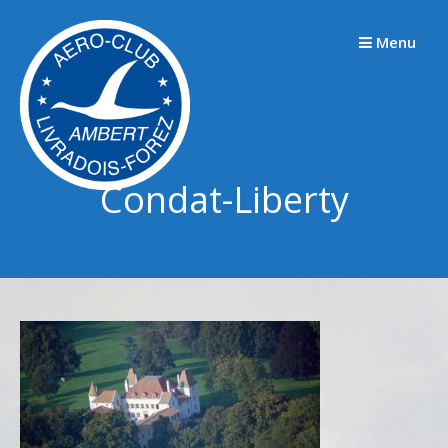
Passer
au
Menu
contenu
Condat-Liberty