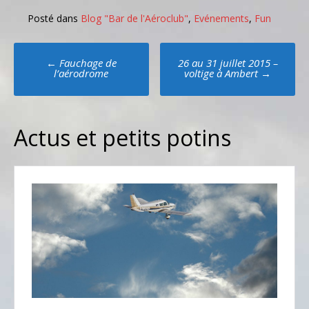
Posté dans
Blog "Bar de l'Aéroclub"
,
Evénements
,
Fun
Poste
←
Fauchage de
26 au 31 juillet 2015 –
navigation
l’aérodrome
voltige à Ambert
→
Actus et petits potins