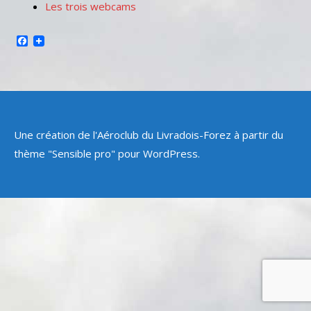
Les trois webcams
Facebook
Une création de l'Aéroclub du Livradois-Forez à partir du
thème "Sensible pro" pour WordPress.