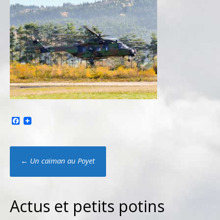
Facebook
Poste
←
Un caïman au Poyet
navigation
Actus et petits potins