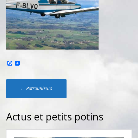
Facebook
Poste
←
Patrouilleurs
navigation
Actus et petits potins