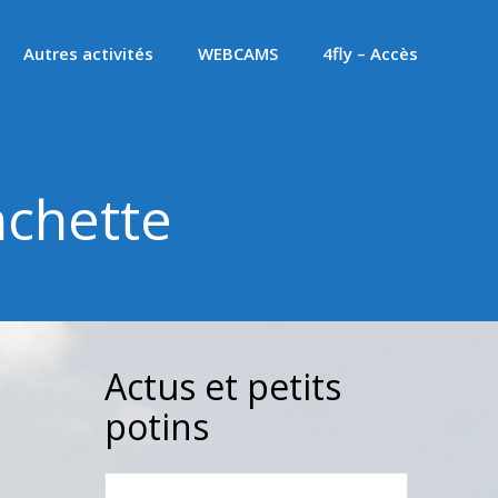
Autres activités
WEBCAMS
4fly – Accès
nchette
Actus et petits
potins