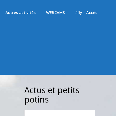
Autres activités
WEBCAMS
4fly – Accès
Actus et petits
potins