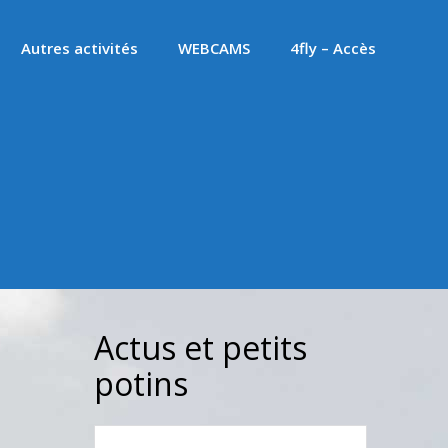
Autres activités
WEBCAMS
4fly – Accès
Actus et petits
potins