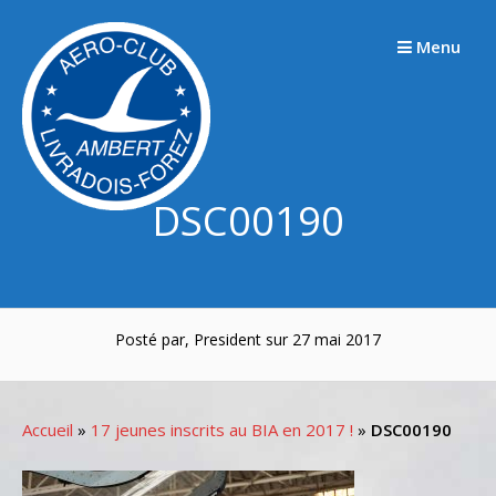
Passer
au
Menu
contenu
DSC00190
Posté par, President sur 27 mai 2017
Accueil
»
17 jeunes inscrits au BIA en 2017 !
»
DSC00190