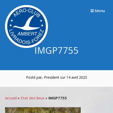
Passer
au
Menu
contenu
IMGP7755
Posté par, President sur 14 avril 2025
Accueil
»
Etat des lieux
»
IMGP7755