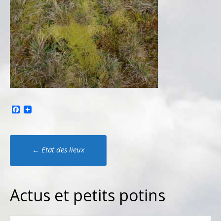
Facebook
Poste
←
Etat des lieux
navigation
Actus et petits potins