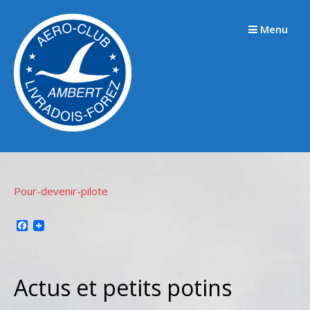
Passer
au
Menu
contenu
Pour-devenir-pilote
Facebook
Actus et petits potins