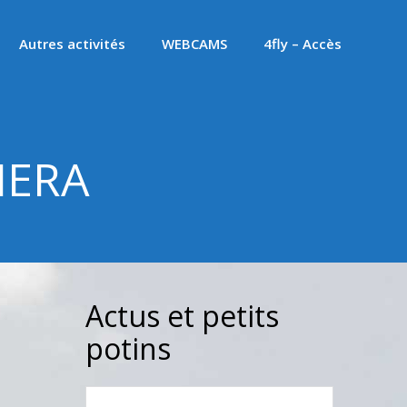
Autres activités
WEBCAMS
4fly – Accès
MERA
Actus et petits
potins