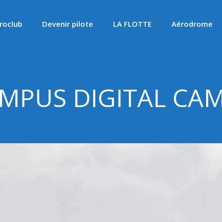
roclub
Devenir pilote
LA FLOTTE
Aérodrome
MPUS DIGITAL CA