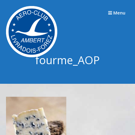
Passer
au
Menu
contenu
fourme_AOP