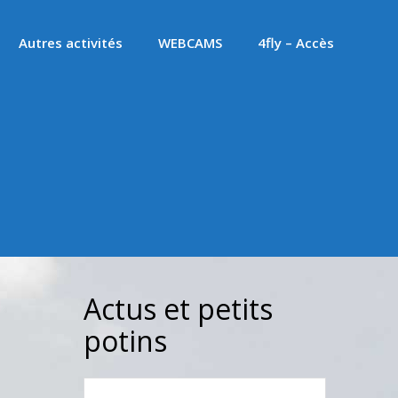
Autres activités
WEBCAMS
4fly – Accès
Actus et petits
potins