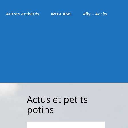
Autres activités
WEBCAMS
4fly – Accès
Actus et petits
potins