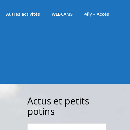
Autres activités
WEBCAMS
4fly – Accès
Actus et petits
potins