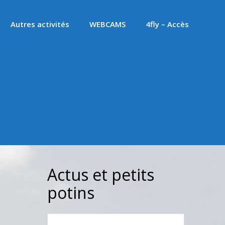
Autres activités
WEBCAMS
4fly – Accès
Actus et petits
potins