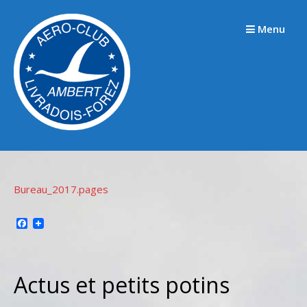
Passer
au
Menu
contenu
Bureau_2017.pages
Facebook
Actus et petits potins